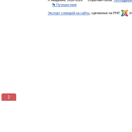
© Академик, 2000-2026
Обратная связь:
Техподдерж
👣 Путешествия
Экспорт словарей на сайты
, сделанные на PHP,
Jo
1