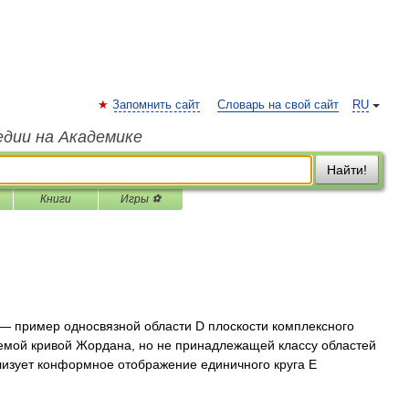
Запомнить сайт
Словарь на свой сайт
RU
едии на Академике
Найти!
Книги
Игры ⚽
— пример односвязной области D плоскости комплексного
емой кривой Жордана, но не принадлежащей классу областей
лизует конформное отображение единичного круга Е