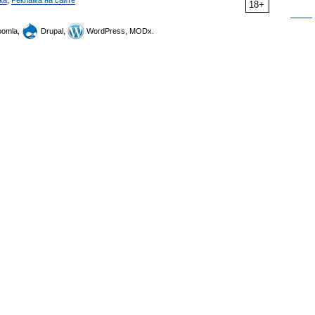
ка
,
Реклама на сайте
18+
omla,
Drupal,
WordPress, MODx.