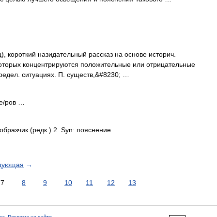
короткий назидательный рассказ на основе историч.
 которых концентрируются положительные или отрицательные
редел. ситуациях. П. существ,&#8230; …
ме/ров …
образчик (редк.) 2. Syn: пояснение …
дующая
→
7
8
9
10
11
12
13