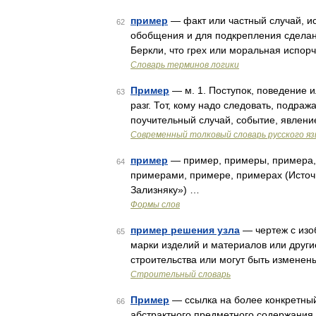
пример
— факт или частный случай, и
62
обобщения и для подкрепления сделанн
Беркли, что грех или моральная испор
Словарь терминов логики
Пример
— м. 1. Поступок, поведение и
63
разг. Тот, кому надо следовать, подраж
поучительный случай, событие, явлени
Современный толковый словарь русского я
пример
— пример, примеры, примера,
64
примерами, примере, примерах (Источн
Зализняку») …
Формы слов
пример решения узла
— чертеж с изо
65
марки изделий и материалов или други
строительства или могут быть изменен
Строительный словарь
Пример
— ссылка на более конкретный
66
абстрактного предметного содержания