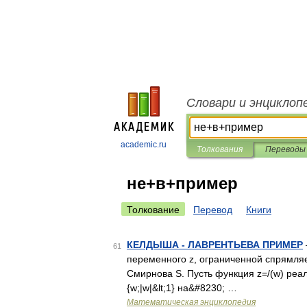
Словари и энциклоп
academic.ru
Толкования
Переводы
не+в+пример
Толкование
Перевод
Книги
КЕЛДЫША - ЛАВРЕНТЬЕВА ПРИМЕР
61
переменного z, ограниченной спрямля
Смирнова S. Пусть функция z=/(w) реа
{w;|w|&lt;1} на&#8230; …
Математическая энциклопедия