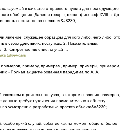
спользуемый в качестве отправного пункта для последующего
ого обобщения. Далее я говорю, пишет философ XVIII в. Дж.
ченность состоят не во внешнем&#8230; …
ли явление, служащее образцом для кого либо, чего либо. отт.
ать в своих действиях, поступках. 2. Показательный,
е. 3. Конкретное явление, случай …
зыка Ефремовой
 примеров, примеру, примерам, пример, примеры, примером,
ик: «Полная акцентуированная парадигма по А. А.
бражением строительного узла, в котором значения размеров,
е данные требуют уточнения применительно к объекту
ы по усмотрению разработчика проекта объекта&#8230; …
, особо яркий случай, событие как на момент общего, более
 с целью лучшего освещения и пояснения такового …