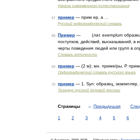
Начала современного естествознания
пример
— прим ер, а …
67
Русский орфографический словарь
Пример
— (лат. exemplum образец), 
68
поступков, действий, высказываний, в
черты поведения людей или групп в оп
Словарь античности
пример
— (2 м); мн. приме/ры, Р. при
69
Орфографический словарь русского языка
пример
— 1. Syn: образец, экземпляр, 
70
Тезаурус русской деловой лексики
Страницы
←
Предыдущая
Сле
1
2
3
4
5
6